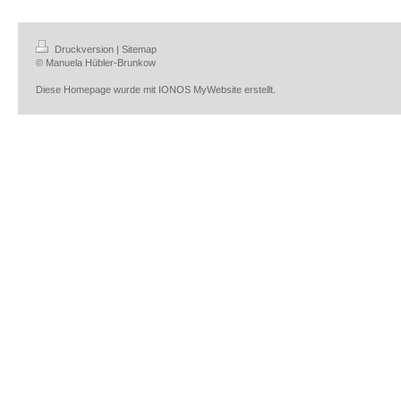
Druckversion
|
Sitemap
© Manuela Hübler-Brunkow
Diese Homepage wurde mit
IONOS MyWebsite
erstellt.