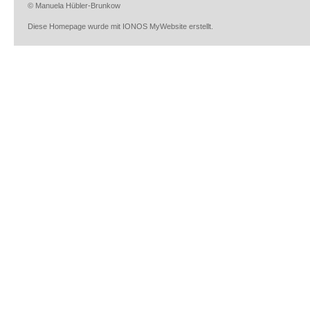
© Manuela Hübler-Brunkow
Diese Homepage wurde mit
IONOS MyWebsite
erstellt.